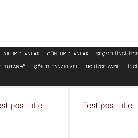
YILLIK PLANLAR
GÜNLÜK PLANLAR
SEÇMELİ İNGİLİZC
TI TUTANAĞI
ŞÖK TUTANAKLARI
İNGİLİZCE YAZILI
İNG
st post title
Test post title