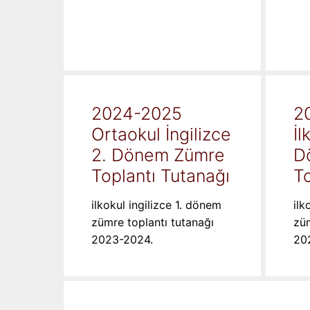
2024-2025
2
Ortaokul İngilizce
İl
2. Dönem Zümre
D
Toplantı Tutanağı
To
ilkokul ingilizce 1. dönem
ilk
zümre toplantı tutanağı
züm
2023-2024.
20