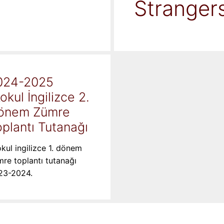
Stranger
024-2025
kokul İngilizce 2.
önem Zümre
plantı Tutanağı
okul ingilizce 1. dönem
re toplantı tutanağı
23-2024.