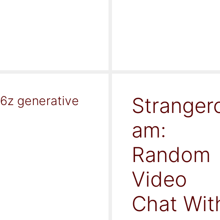
Stranger
16z generative
am:
Random
Video
Chat Wit