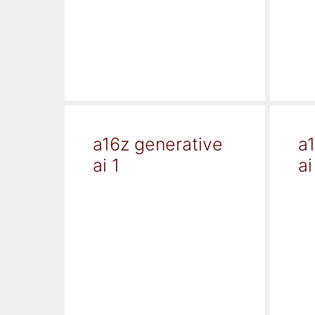
a16z generative
a
ai 1
ai