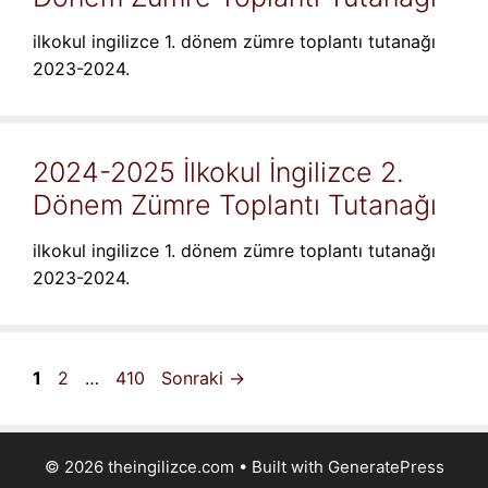
ilkokul ingilizce 1. dönem zümre toplantı tutanağı
2023-2024.
2024-2025 İlkokul İngilizce 2.
Dönem Zümre Toplantı Tutanağı
ilkokul ingilizce 1. dönem zümre toplantı tutanağı
2023-2024.
Sayfa
Sayfa
Sayfa
1
2
…
410
Sonraki
→
© 2026 theingilizce.com
• Built with
GeneratePress