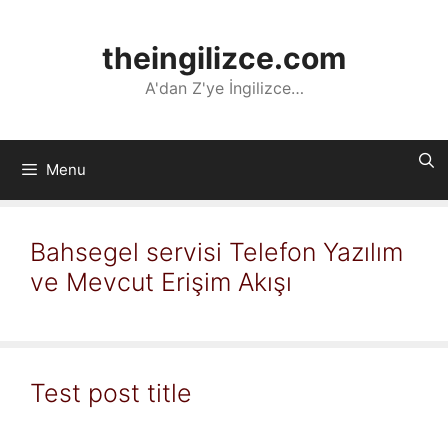
İçeriğe
atla
theingilizce.com
A'dan Z'ye İngilizce…
Menu
Bahsegel servisi Telefon Yazılım
ve Mevcut Erişim Akışı
Test post title