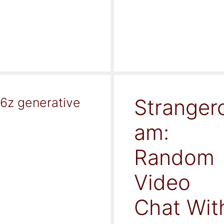
Stranger
16z generative
am:
Random
Video
Chat Wit