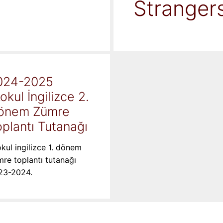
Stranger
024-2025
kokul İngilizce 2.
önem Zümre
plantı Tutanağı
okul ingilizce 1. dönem
re toplantı tutanağı
23-2024.