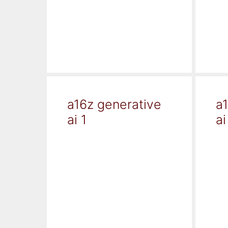
a16z generative
a
ai 1
ai