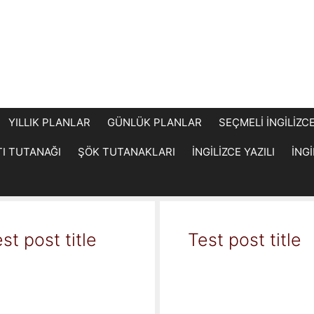
YILLIK PLANLAR
GÜNLÜK PLANLAR
SEÇMELİ İNGİLİZC
TI TUTANAĞI
ŞÖK TUTANAKLARI
İNGİLİZCE YAZILI
İNG
st post title
Test post title