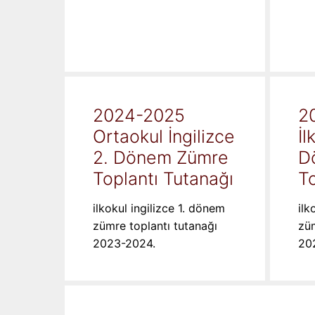
2024-2025
2
Ortaokul İngilizce
İl
2. Dönem Zümre
D
Toplantı Tutanağı
To
ilkokul ingilizce 1. dönem
ilk
zümre toplantı tutanağı
züm
2023-2024.
20