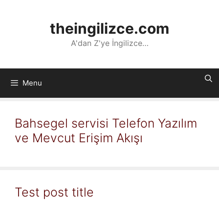
İçeriğe
atla
theingilizce.com
A'dan Z'ye İngilizce…
Menu
Bahsegel servisi Telefon Yazılım
ve Mevcut Erişim Akışı
Test post title