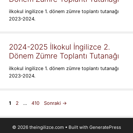
ilkokul ingilizce 1. dönem zümre toplantı tutanağı
2023-2024.
2024-2025 İlkokul İngilizce 2.
Dönem Zümre Toplantı Tutanağı
ilkokul ingilizce 1. dönem zümre toplantı tutanağı
2023-2024.
Sayfa
Sayfa
Sayfa
1
2
…
410
Sonraki
→
© 2026 theingilizce.com
• Built with
GeneratePress