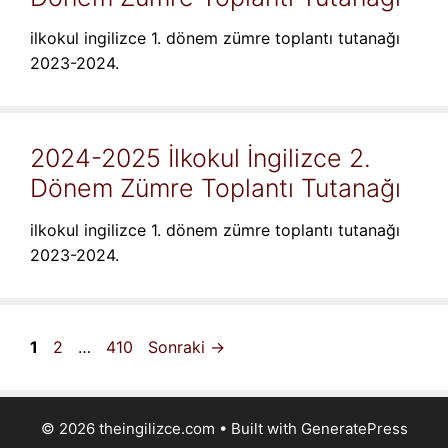
ilkokul ingilizce 1. dönem zümre toplantı tutanağı
2023-2024.
2024-2025 İlkokul İngilizce 2.
Dönem Zümre Toplantı Tutanağı
ilkokul ingilizce 1. dönem zümre toplantı tutanağı
2023-2024.
Sayfa
Sayfa
Sayfa
1
2
…
410
Sonraki
→
© 2026 theingilizce.com
• Built with
GeneratePress