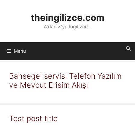
İçeriğe
atla
theingilizce.com
A'dan Z'ye İngilizce…
Menu
Bahsegel servisi Telefon Yazılım
ve Mevcut Erişim Akışı
Test post title