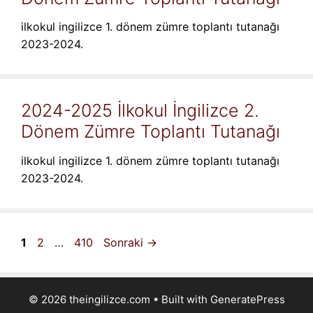
ilkokul ingilizce 1. dönem zümre toplantı tutanağı
2023-2024.
2024-2025 İlkokul İngilizce 2.
Dönem Zümre Toplantı Tutanağı
ilkokul ingilizce 1. dönem zümre toplantı tutanağı
2023-2024.
Sayfa
Sayfa
Sayfa
1
2
…
410
Sonraki
→
© 2026 theingilizce.com
• Built with
GeneratePress