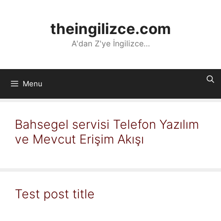
İçeriğe
atla
theingilizce.com
A'dan Z'ye İngilizce…
Menu
Bahsegel servisi Telefon Yazılım
ve Mevcut Erişim Akışı
Test post title