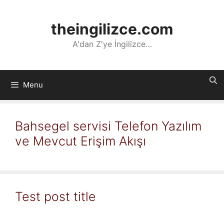
İçeriğe
atla
theingilizce.com
A'dan Z'ye İngilizce…
Menu
Bahsegel servisi Telefon Yazılım
ve Mevcut Erişim Akışı
Test post title