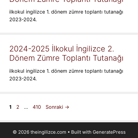
ilkokul ingilizce 1. dönem zümre toplantı tutanağı
2023-2024.
2024-2025 İlkokul İngilizce 2.
Dönem Zümre Toplantı Tutanağı
ilkokul ingilizce 1. dönem zümre toplantı tutanağı
2023-2024.
Sayfa
Sayfa
Sayfa
1
2
…
410
Sonraki
→
© 2026 theingilizce.com
• Built with
GeneratePress