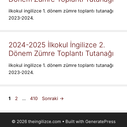
ilkokul ingilizce 1. dönem zümre toplantı tutanağı
2023-2024.
2024-2025 İlkokul İngilizce 2.
Dönem Zümre Toplantı Tutanağı
ilkokul ingilizce 1. dönem zümre toplantı tutanağı
2023-2024.
Sayfa
Sayfa
Sayfa
1
2
…
410
Sonraki
→
© 2026 theingilizce.com
• Built with
GeneratePress