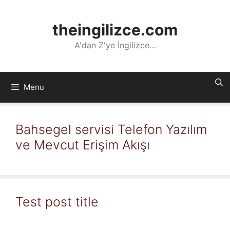
İçeriğe
atla
theingilizce.com
A'dan Z'ye İngilizce…
Menu
Bahsegel servisi Telefon Yazılım
ve Mevcut Erişim Akışı
Test post title