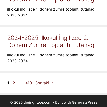
ilkokul ingilizce 1. dönem zümre toplantı tutanağı
2023-2024.
2024-2025 İlkokul İngilizce 2.
Dönem Zümre Toplantı Tutanağı
ilkokul ingilizce 1. dönem zümre toplantı tutanağı
2023-2024.
Sayfa
Sayfa
Sayfa
1
2
…
410
Sonraki
→
© 2026 theingilizce.com
• Built with
GeneratePress