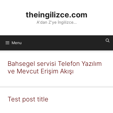
İçeriğe
atla
theingilizce.com
A'dan Z'ye İngilizce…
Menu
Bahsegel servisi Telefon Yazılım
ve Mevcut Erişim Akışı
Test post title