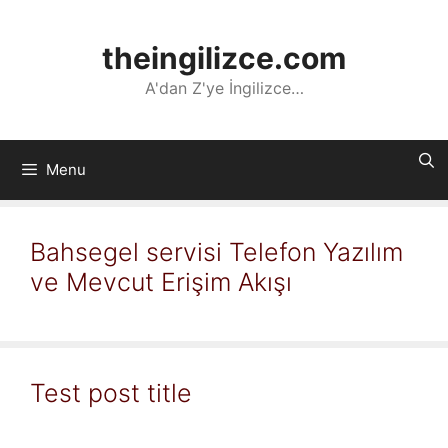
İçeriğe
atla
theingilizce.com
A'dan Z'ye İngilizce…
Menu
Bahsegel servisi Telefon Yazılım
ve Mevcut Erişim Akışı
Test post title