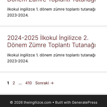
ilkokul ingilizce 1. dönem zümre toplantı tutanağı
2023-2024.
2024-2025 İlkokul İngilizce 2.
Dönem Zümre Toplantı Tutanağı
ilkokul ingilizce 1. dönem zümre toplantı tutanağı
2023-2024.
Sayfa
Sayfa
Sayfa
1
2
…
410
Sonraki
→
© 2026 theingilizce.com
• Built with
GeneratePress