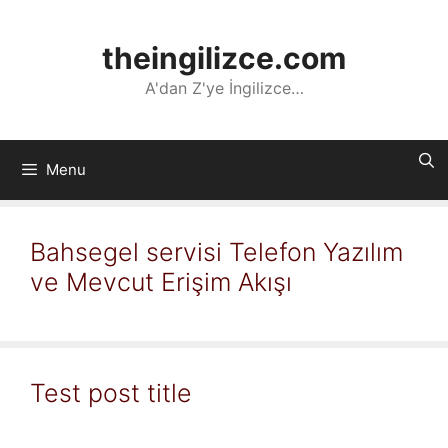
İçeriğe
atla
theingilizce.com
A'dan Z'ye İngilizce…
Menu
Bahsegel servisi Telefon Yazılım
ve Mevcut Erişim Akışı
Test post title