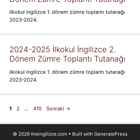
ilkokul ingilizce 1. dönem zümre toplantı tutanağı
2023-2024.
2024-2025 İlkokul İngilizce 2.
Dönem Zümre Toplantı Tutanağı
ilkokul ingilizce 1. dönem zümre toplantı tutanağı
2023-2024.
Sayfa
Sayfa
Sayfa
1
2
…
410
Sonraki
→
© 2026 theingilizce.com
• Built with
GeneratePress