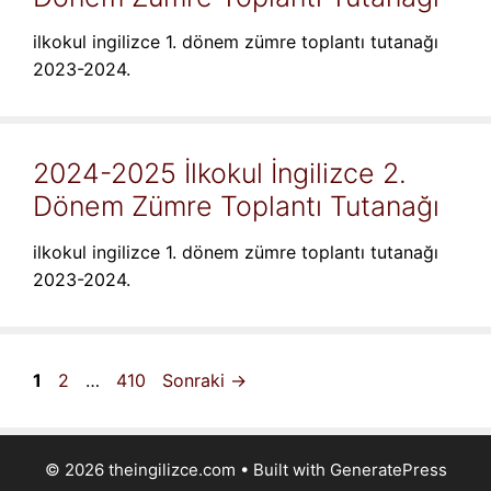
ilkokul ingilizce 1. dönem zümre toplantı tutanağı
2023-2024.
2024-2025 İlkokul İngilizce 2.
Dönem Zümre Toplantı Tutanağı
ilkokul ingilizce 1. dönem zümre toplantı tutanağı
2023-2024.
Sayfa
Sayfa
Sayfa
1
2
…
410
Sonraki
→
© 2026 theingilizce.com
• Built with
GeneratePress