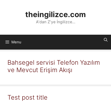
İçeriğe
atla
theingilizce.com
A'dan Z'ye İngilizce…
Menu
Bahsegel servisi Telefon Yazılım
ve Mevcut Erişim Akışı
Test post title