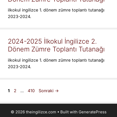
ilkokul ingilizce 1. dönem zümre toplantı tutanağı
2023-2024.
2024-2025 İlkokul İngilizce 2.
Dönem Zümre Toplantı Tutanağı
ilkokul ingilizce 1. dönem zümre toplantı tutanağı
2023-2024.
Sayfa
Sayfa
Sayfa
1
2
…
410
Sonraki
→
© 2026 theingilizce.com
• Built with
GeneratePress