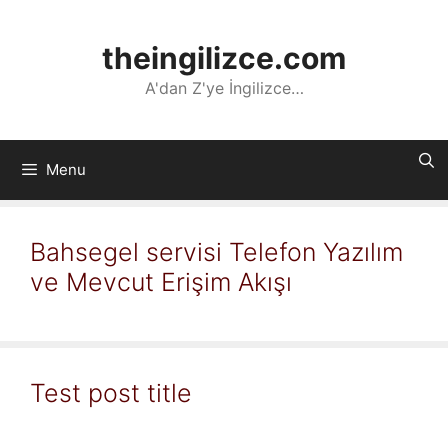
İçeriğe
atla
theingilizce.com
A'dan Z'ye İngilizce…
Menu
Bahsegel servisi Telefon Yazılım
ve Mevcut Erişim Akışı
Test post title