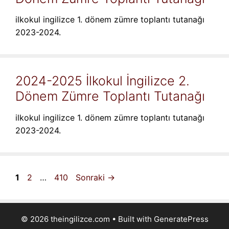
ilkokul ingilizce 1. dönem zümre toplantı tutanağı
2023-2024.
2024-2025 İlkokul İngilizce 2.
Dönem Zümre Toplantı Tutanağı
ilkokul ingilizce 1. dönem zümre toplantı tutanağı
2023-2024.
Sayfa
Sayfa
Sayfa
1
2
…
410
Sonraki
→
© 2026 theingilizce.com
• Built with
GeneratePress