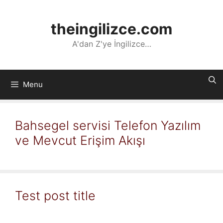
İçeriğe
atla
theingilizce.com
A'dan Z'ye İngilizce…
Menu
Bahsegel servisi Telefon Yazılım
ve Mevcut Erişim Akışı
Test post title