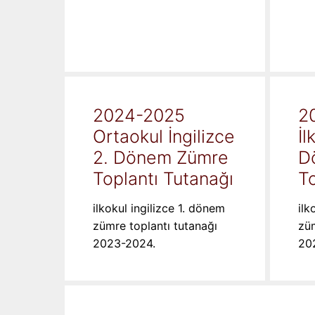
2024-2025
2
Ortaokul İngilizce
İl
2. Dönem Zümre
D
Toplantı Tutanağı
To
ilkokul ingilizce 1. dönem
ilk
zümre toplantı tutanağı
züm
2023-2024.
20