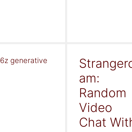
Stranger
16z generative
am:
Random
Video
Chat Wit