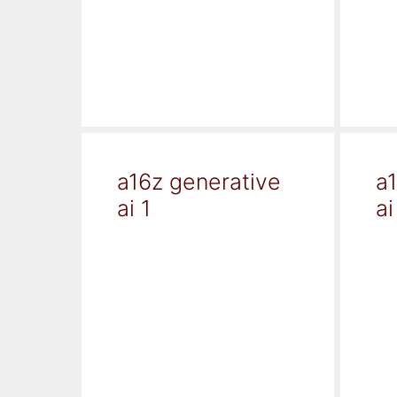
a16z generative
a
ai 1
ai