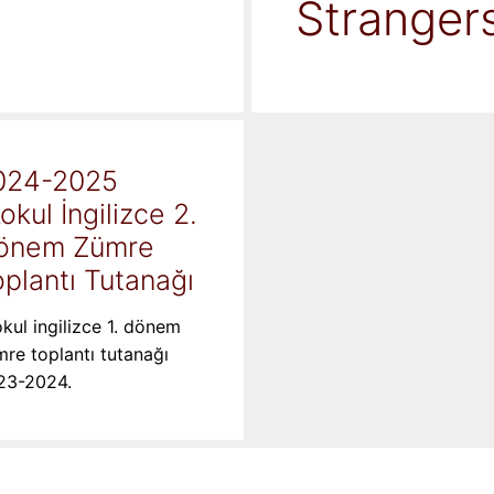
Stranger
024-2025
kokul İngilizce 2.
önem Zümre
plantı Tutanağı
okul ingilizce 1. dönem
re toplantı tutanağı
23-2024.