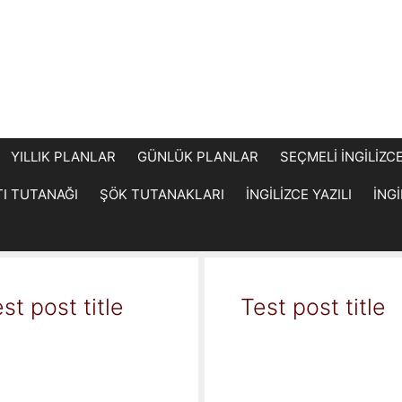
YILLIK PLANLAR
GÜNLÜK PLANLAR
SEÇMELİ İNGİLİZC
TI TUTANAĞI
ŞÖK TUTANAKLARI
İNGİLİZCE YAZILI
İNG
st post title
Test post title