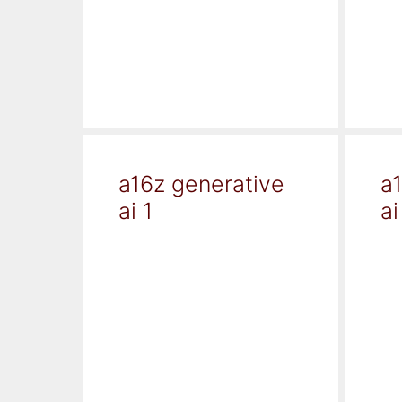
a16z generative
a
ai 1
ai