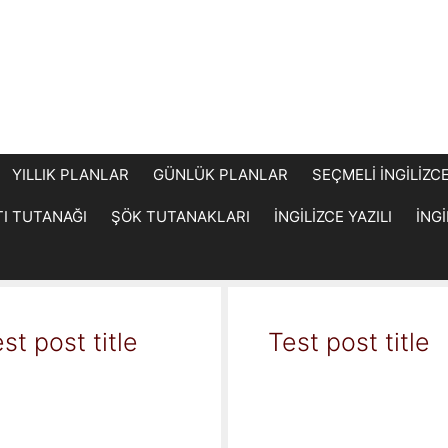
YILLIK PLANLAR
GÜNLÜK PLANLAR
SEÇMELİ İNGİLİZC
TI TUTANAĞI
ŞÖK TUTANAKLARI
İNGİLİZCE YAZILI
İNG
st post title
Test post title