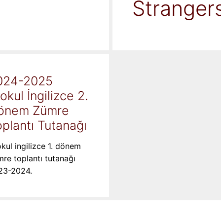
Stranger
024-2025
kokul İngilizce 2.
önem Zümre
plantı Tutanağı
okul ingilizce 1. dönem
re toplantı tutanağı
23-2024.