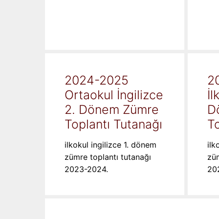
2024-2025
2
Ortaokul İngilizce
İl
2. Dönem Zümre
D
Toplantı Tutanağı
To
ilkokul ingilizce 1. dönem
ilk
zümre toplantı tutanağı
züm
2023-2024.
20