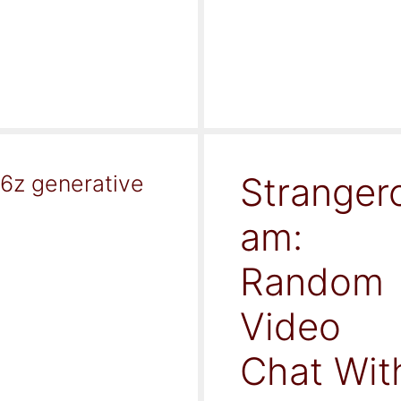
Stranger
16z generative
am:
Random
Video
Chat Wit