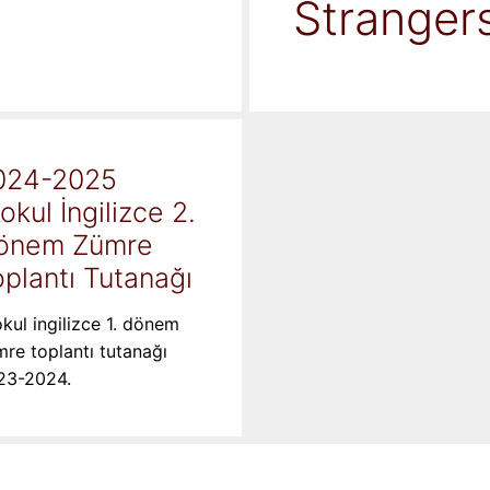
Stranger
024-2025
kokul İngilizce 2.
önem Zümre
plantı Tutanağı
okul ingilizce 1. dönem
re toplantı tutanağı
23-2024.