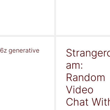
Stranger
16z generative
am:
Random
Video
Chat Wit