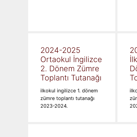
2024-2025
2
Ortaokul İngilizce
İl
2. Dönem Zümre
D
Toplantı Tutanağı
To
ilkokul ingilizce 1. dönem
ilk
zümre toplantı tutanağı
züm
2023-2024.
20