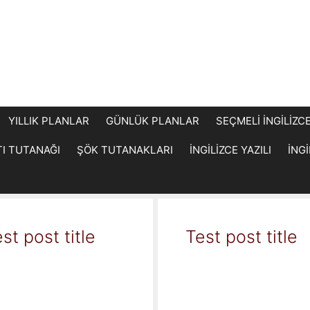
YILLIK PLANLAR
GÜNLÜK PLANLAR
SEÇMELİ İNGİLİZC
TI TUTANAĞI
ŞÖK TUTANAKLARI
İNGİLİZCE YAZILI
İNG
st post title
Test post title