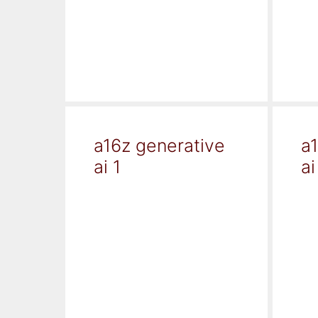
a16z generative
a
ai 1
ai