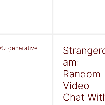
Stranger
16z generative
am:
Random
Video
Chat Wit