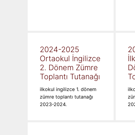
2024-2025
2
Ortaokul İngilizce
İl
2. Dönem Zümre
D
Toplantı Tutanağı
To
ilkokul ingilizce 1. dönem
ilk
zümre toplantı tutanağı
züm
2023-2024.
20