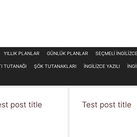
YILLIK PLANLAR
GÜNLÜK PLANLAR
SEÇMELİ İNGİLİZC
TI TUTANAĞI
ŞÖK TUTANAKLARI
İNGİLİZCE YAZILI
İNG
st post title
Test post title