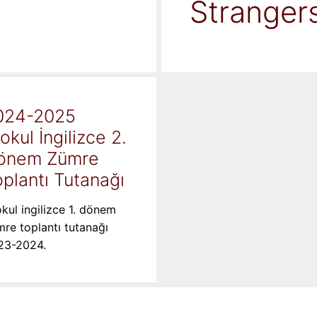
Stranger
024-2025
kokul İngilizce 2.
önem Zümre
plantı Tutanağı
okul ingilizce 1. dönem
re toplantı tutanağı
23-2024.