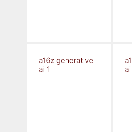
a16z generative
a
ai 1
ai