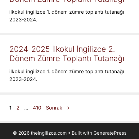
ilkokul ingilizce 1. dönem zümre toplantı tutanağı
2023-2024.
2024-2025 İlkokul İngilizce 2.
Dönem Zümre Toplantı Tutanağı
ilkokul ingilizce 1. dönem zümre toplantı tutanağı
2023-2024.
Sayfa
Sayfa
Sayfa
1
2
…
410
Sonraki
→
© 2026 theingilizce.com
• Built with
GeneratePress