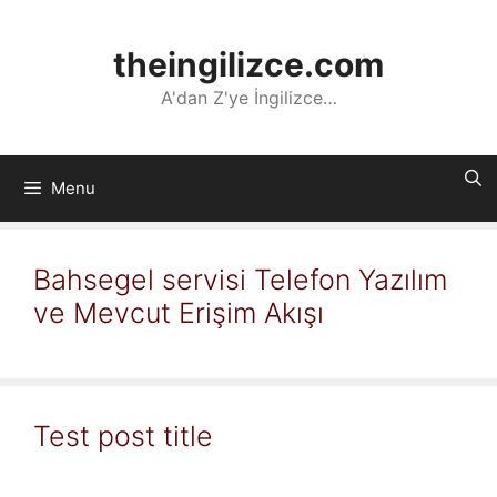
İçeriğe
atla
theingilizce.com
A'dan Z'ye İngilizce…
Menu
Bahsegel servisi Telefon Yazılım
ve Mevcut Erişim Akışı
Test post title