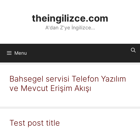
İçeriğe
atla
theingilizce.com
A'dan Z'ye İngilizce…
Menu
Bahsegel servisi Telefon Yazılım
ve Mevcut Erişim Akışı
Test post title