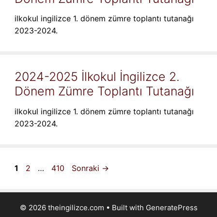
ilkokul ingilizce 1. dönem zümre toplantı tutanağı
2023-2024.
2024-2025 İlkokul İngilizce 2.
Dönem Zümre Toplantı Tutanağı
ilkokul ingilizce 1. dönem zümre toplantı tutanağı
2023-2024.
Sayfa
Sayfa
Sayfa
1
2
…
410
Sonraki
→
© 2026 theingilizce.com
• Built with
GeneratePress