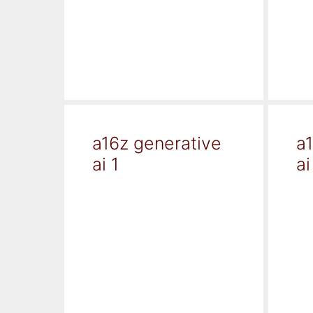
a16z generative
a
ai 1
ai