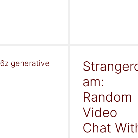
Stranger
16z generative
am:
Random
Video
Chat Wit