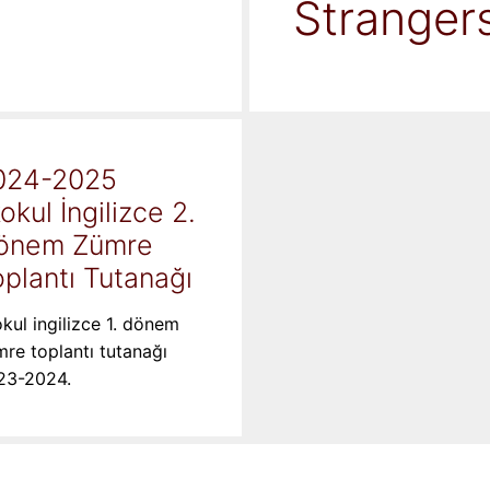
Stranger
024-2025
kokul İngilizce 2.
önem Zümre
plantı Tutanağı
okul ingilizce 1. dönem
re toplantı tutanağı
23-2024.