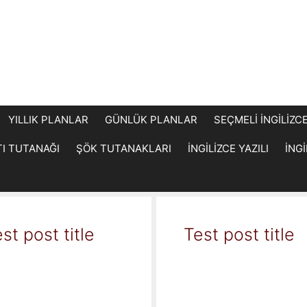
YILLIK PLANLAR
GÜNLÜK PLANLAR
SEÇMELİ İNGİLİZC
TI TUTANAĞI
ŞÖK TUTANAKLARI
İNGİLİZCE YAZILI
İNG
st post title
Test post title