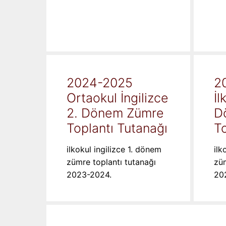
2024-2025
2
Ortaokul İngilizce
İl
2. Dönem Zümre
D
Toplantı Tutanağı
To
ilkokul ingilizce 1. dönem
ilk
zümre toplantı tutanağı
züm
2023-2024.
20