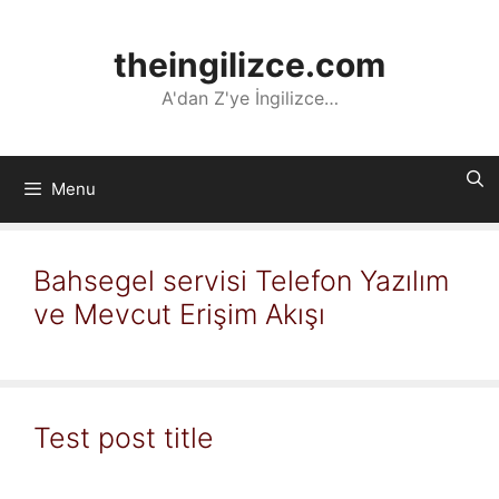
İçeriğe
atla
theingilizce.com
A'dan Z'ye İngilizce…
Menu
Bahsegel servisi Telefon Yazılım
ve Mevcut Erişim Akışı
Test post title