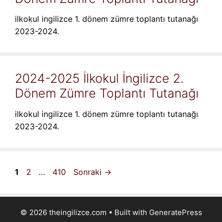
ilkokul ingilizce 1. dönem zümre toplantı tutanağı
2023-2024.
2024-2025 İlkokul İngilizce 2.
Dönem Zümre Toplantı Tutanağı
ilkokul ingilizce 1. dönem zümre toplantı tutanağı
2023-2024.
Sayfa
Sayfa
Sayfa
1
2
…
410
Sonraki
→
© 2026 theingilizce.com
• Built with
GeneratePress