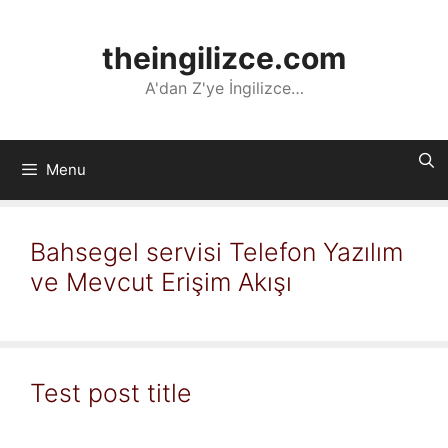
İçeriğe
atla
theingilizce.com
A'dan Z'ye İngilizce…
Menu
Bahsegel servisi Telefon Yazılım
ve Mevcut Erişim Akışı
Test post title