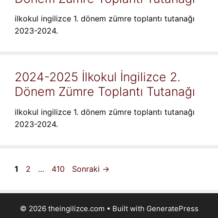
ilkokul ingilizce 1. dönem zümre toplantı tutanağı
2023-2024.
2024-2025 İlkokul İngilizce 2.
Dönem Zümre Toplantı Tutanağı
ilkokul ingilizce 1. dönem zümre toplantı tutanağı
2023-2024.
Sayfa
Sayfa
Sayfa
1
2
…
410
Sonraki
→
© 2026 theingilizce.com
• Built with
GeneratePress