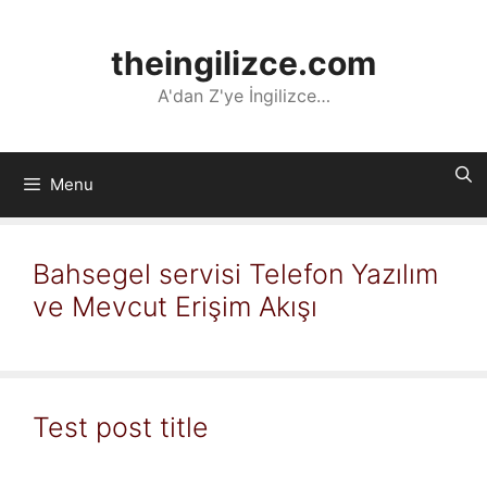
İçeriğe
atla
theingilizce.com
A'dan Z'ye İngilizce…
Menu
Bahsegel servisi Telefon Yazılım
ve Mevcut Erişim Akışı
Test post title