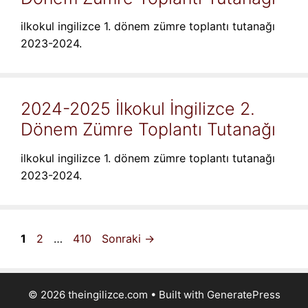
ilkokul ingilizce 1. dönem zümre toplantı tutanağı
2023-2024.
2024-2025 İlkokul İngilizce 2.
Dönem Zümre Toplantı Tutanağı
ilkokul ingilizce 1. dönem zümre toplantı tutanağı
2023-2024.
Sayfa
Sayfa
Sayfa
1
2
…
410
Sonraki
→
© 2026 theingilizce.com
• Built with
GeneratePress