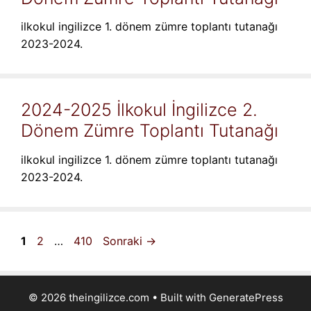
ilkokul ingilizce 1. dönem zümre toplantı tutanağı
2023-2024.
2024-2025 İlkokul İngilizce 2.
Dönem Zümre Toplantı Tutanağı
ilkokul ingilizce 1. dönem zümre toplantı tutanağı
2023-2024.
Sayfa
Sayfa
Sayfa
1
2
…
410
Sonraki
→
© 2026 theingilizce.com
• Built with
GeneratePress