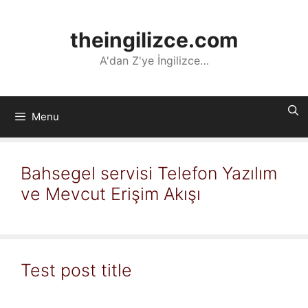
İçeriğe
atla
theingilizce.com
A'dan Z'ye İngilizce…
Menu
Bahsegel servisi Telefon Yazılım
ve Mevcut Erişim Akışı
Test post title