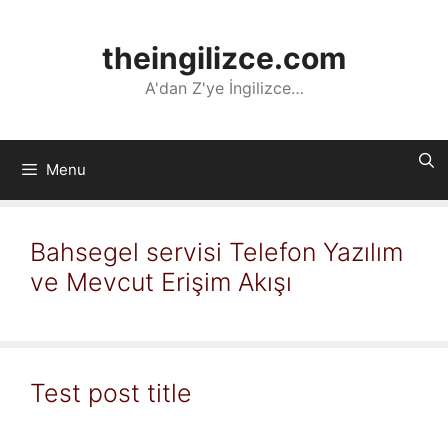
İçeriğe
atla
theingilizce.com
A'dan Z'ye İngilizce…
Menu
Bahsegel servisi Telefon Yazılım
ve Mevcut Erişim Akışı
Test post title