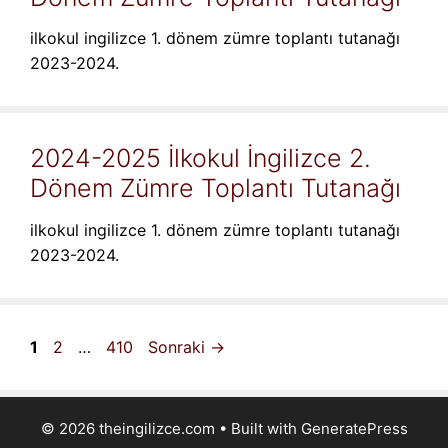
ilkokul ingilizce 1. dönem zümre toplantı tutanağı
2023-2024.
2024-2025 İlkokul İngilizce 2.
Dönem Zümre Toplantı Tutanağı
ilkokul ingilizce 1. dönem zümre toplantı tutanağı
2023-2024.
Sayfa
Sayfa
Sayfa
1
2
…
410
Sonraki
→
© 2026 theingilizce.com
• Built with
GeneratePress