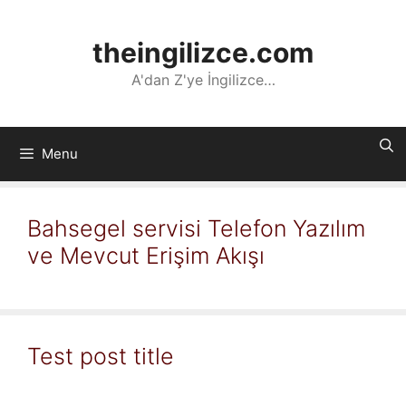
İçeriğe
atla
theingilizce.com
A'dan Z'ye İngilizce…
Menu
Bahsegel servisi Telefon Yazılım
ve Mevcut Erişim Akışı
Test post title