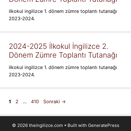
ilkokul ingilizce 1. dönem zümre toplantı tutanağı
2023-2024.
2024-2025 İlkokul İngilizce 2.
Dönem Zümre Toplantı Tutanağı
ilkokul ingilizce 1. dönem zümre toplantı tutanağı
2023-2024.
Sayfa
Sayfa
Sayfa
1
2
…
410
Sonraki
→
© 2026 theingilizce.com
• Built with
GeneratePress