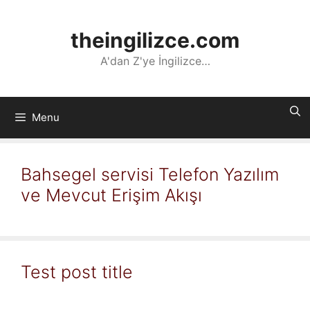
İçeriğe
atla
theingilizce.com
A'dan Z'ye İngilizce…
Menu
Bahsegel servisi Telefon Yazılım
ve Mevcut Erişim Akışı
Test post title