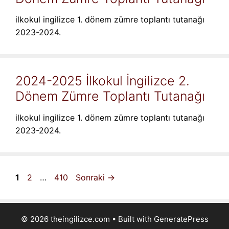
ilkokul ingilizce 1. dönem zümre toplantı tutanağı
2023-2024.
2024-2025 İlkokul İngilizce 2.
Dönem Zümre Toplantı Tutanağı
ilkokul ingilizce 1. dönem zümre toplantı tutanağı
2023-2024.
Sayfa
Sayfa
Sayfa
1
2
…
410
Sonraki
→
© 2026 theingilizce.com
• Built with
GeneratePress