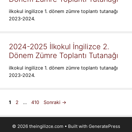
ilkokul ingilizce 1. dönem zümre toplantı tutanağı
2023-2024.
2024-2025 İlkokul İngilizce 2.
Dönem Zümre Toplantı Tutanağı
ilkokul ingilizce 1. dönem zümre toplantı tutanağı
2023-2024.
Sayfa
Sayfa
Sayfa
1
2
…
410
Sonraki
→
© 2026 theingilizce.com
• Built with
GeneratePress