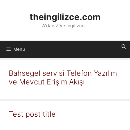
İçeriğe
atla
theingilizce.com
A'dan Z'ye İngilizce…
Menu
Bahsegel servisi Telefon Yazılım
ve Mevcut Erişim Akışı
Test post title