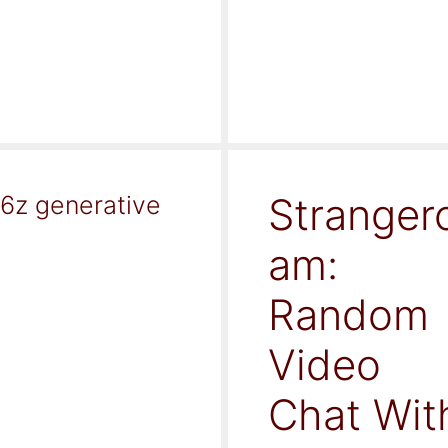
Stranger
16z generative
am:
Random
Video
Chat Wit