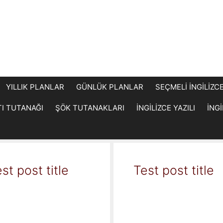
YILLIK PLANLAR
GÜNLÜK PLANLAR
SEÇMELİ İNGİLİZC
TI TUTANAĞI
ŞÖK TUTANAKLARI
İNGİLİZCE YAZILI
İNG
st post title
Test post title