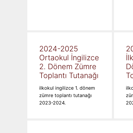
2024-2025
2
Ortaokul İngilizce
İl
2. Dönem Zümre
D
Toplantı Tutanağı
To
ilkokul ingilizce 1. dönem
ilk
zümre toplantı tutanağı
züm
2023-2024.
20