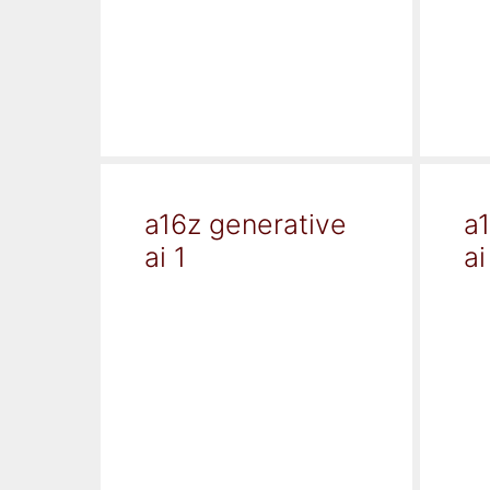
a16z generative
a
ai 1
ai