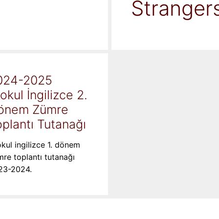
Stranger
024-2025
kokul İngilizce 2.
önem Zümre
plantı Tutanağı
okul ingilizce 1. dönem
re toplantı tutanağı
23-2024.