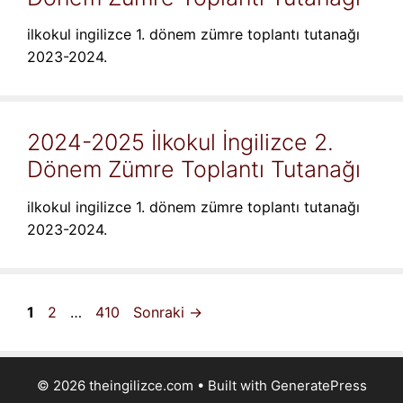
ilkokul ingilizce 1. dönem zümre toplantı tutanağı
2023-2024.
2024-2025 İlkokul İngilizce 2.
Dönem Zümre Toplantı Tutanağı
ilkokul ingilizce 1. dönem zümre toplantı tutanağı
2023-2024.
Sayfa
Sayfa
Sayfa
1
2
…
410
Sonraki
→
© 2026 theingilizce.com
• Built with
GeneratePress