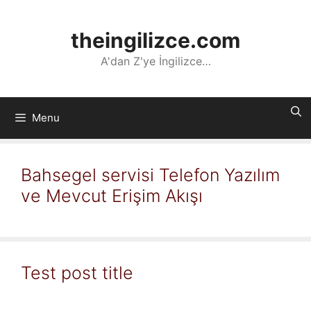
İçeriğe
atla
theingilizce.com
A'dan Z'ye İngilizce…
Menu
Bahsegel servisi Telefon Yazılım
ve Mevcut Erişim Akışı
Test post title