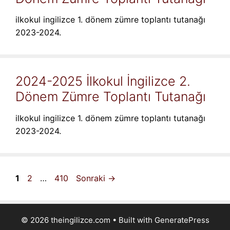
ilkokul ingilizce 1. dönem zümre toplantı tutanağı
2023-2024.
2024-2025 İlkokul İngilizce 2.
Dönem Zümre Toplantı Tutanağı
ilkokul ingilizce 1. dönem zümre toplantı tutanağı
2023-2024.
Sayfa
Sayfa
Sayfa
1
2
…
410
Sonraki
→
© 2026 theingilizce.com
• Built with
GeneratePress