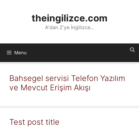
İçeriğe
atla
theingilizce.com
A'dan Z'ye İngilizce…
Menu
Bahsegel servisi Telefon Yazılım
ve Mevcut Erişim Akışı
Test post title