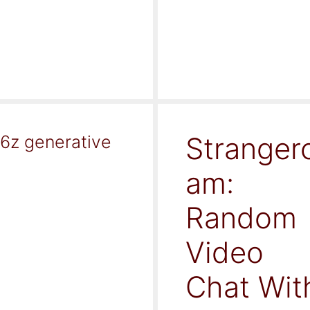
Stranger
16z generative
am:
Random
Video
Chat Wit