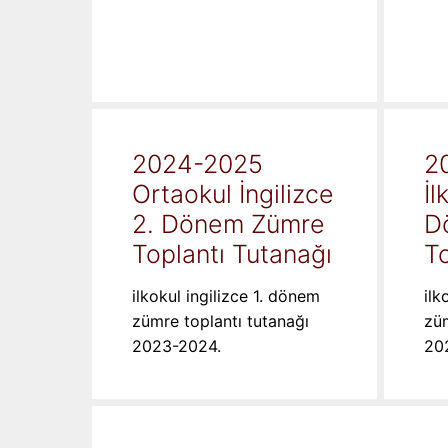
2024-2025
2
Ortaokul İngilizce
İl
2. Dönem Zümre
D
Toplantı Tutanağı
To
ilkokul ingilizce 1. dönem
ilk
zümre toplantı tutanağı
züm
2023-2024.
20