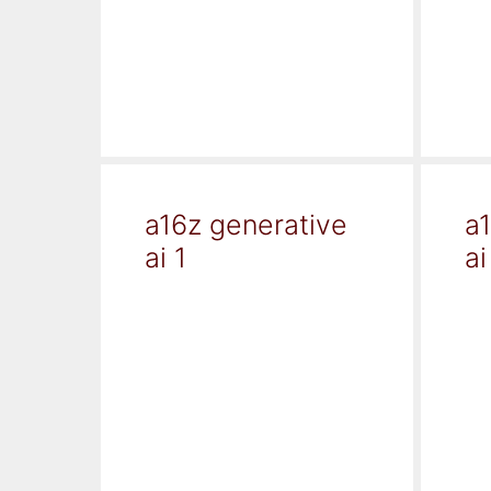
a16z generative
a
ai 1
ai