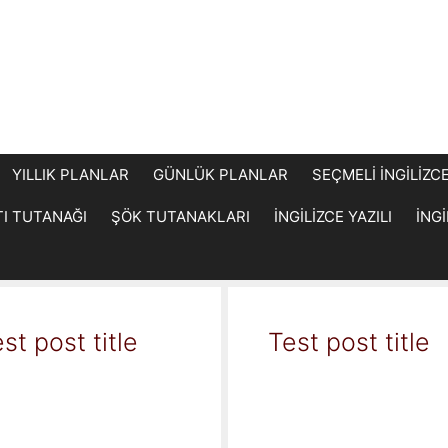
YILLIK PLANLAR
GÜNLÜK PLANLAR
SEÇMELİ İNGİLİZC
TI TUTANAĞI
ŞÖK TUTANAKLARI
İNGİLİZCE YAZILI
İNG
st post title
Test post title