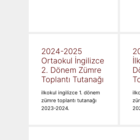
2024-2025
2
Ortaokul İngilizce
İl
2. Dönem Zümre
D
Toplantı Tutanağı
To
ilkokul ingilizce 1. dönem
ilk
zümre toplantı tutanağı
züm
2023-2024.
20