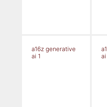
a16z generative
a
ai 1
ai