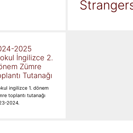
Stranger
024-2025
kokul İngilizce 2.
önem Zümre
plantı Tutanağı
okul ingilizce 1. dönem
re toplantı tutanağı
23-2024.