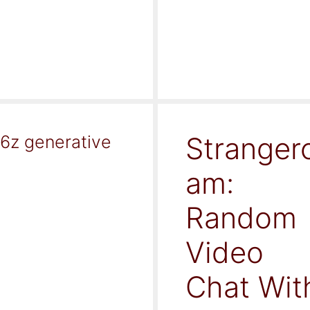
Stranger
16z generative
am:
Random
Video
Chat Wit