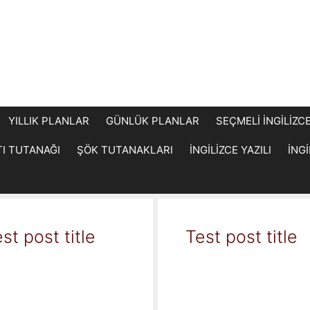
YILLIK PLANLAR
GÜNLÜK PLANLAR
SEÇMELİ İNGİLİZC
TI TUTANAĞI
ŞÖK TUTANAKLARI
İNGİLİZCE YAZILI
İNG
st post title
Test post title