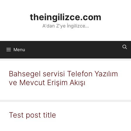
İçeriğe
atla
theingilizce.com
A'dan Z'ye İngilizce…
Menu
Bahsegel servisi Telefon Yazılım
ve Mevcut Erişim Akışı
Test post title