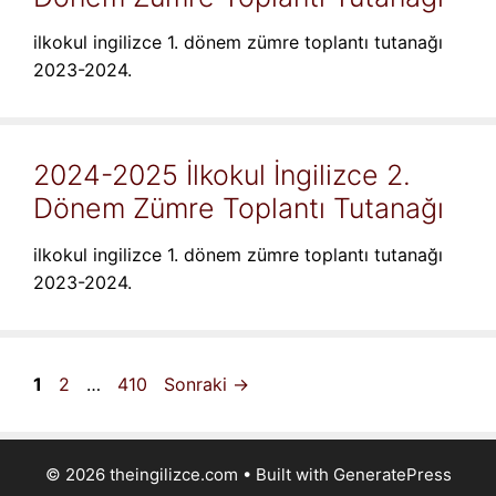
ilkokul ingilizce 1. dönem zümre toplantı tutanağı
2023-2024.
2024-2025 İlkokul İngilizce 2.
Dönem Zümre Toplantı Tutanağı
ilkokul ingilizce 1. dönem zümre toplantı tutanağı
2023-2024.
Sayfa
Sayfa
Sayfa
1
2
…
410
Sonraki
→
© 2026 theingilizce.com
• Built with
GeneratePress