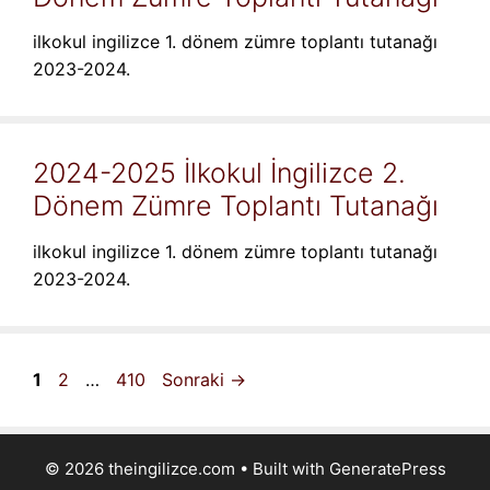
ilkokul ingilizce 1. dönem zümre toplantı tutanağı
2023-2024.
2024-2025 İlkokul İngilizce 2.
Dönem Zümre Toplantı Tutanağı
ilkokul ingilizce 1. dönem zümre toplantı tutanağı
2023-2024.
Sayfa
Sayfa
Sayfa
1
2
…
410
Sonraki
→
© 2026 theingilizce.com
• Built with
GeneratePress