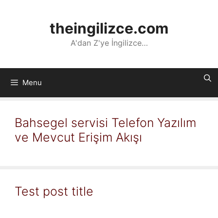
İçeriğe
atla
theingilizce.com
A'dan Z'ye İngilizce…
Menu
Bahsegel servisi Telefon Yazılım
ve Mevcut Erişim Akışı
Test post title