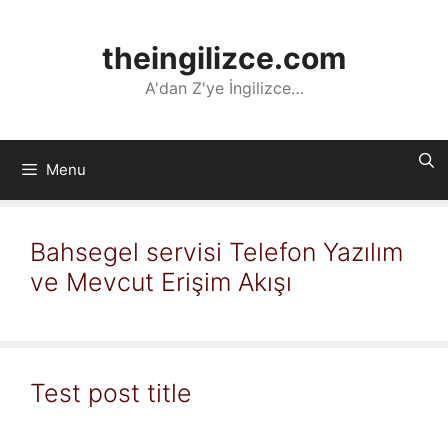
İçeriğe
atla
theingilizce.com
A'dan Z'ye İngilizce…
Menu
Bahsegel servisi Telefon Yazılım
ve Mevcut Erişim Akışı
Test post title