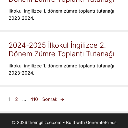
ilkokul ingilizce 1. dönem zümre toplantı tutanağı
2023-2024.
2024-2025 İlkokul İngilizce 2.
Dönem Zümre Toplantı Tutanağı
ilkokul ingilizce 1. dönem zümre toplantı tutanağı
2023-2024.
Sayfa
Sayfa
Sayfa
1
2
…
410
Sonraki
→
© 2026 theingilizce.com
• Built with
GeneratePress