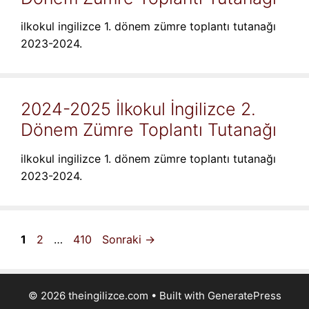
ilkokul ingilizce 1. dönem zümre toplantı tutanağı
2023-2024.
2024-2025 İlkokul İngilizce 2.
Dönem Zümre Toplantı Tutanağı
ilkokul ingilizce 1. dönem zümre toplantı tutanağı
2023-2024.
Sayfa
Sayfa
Sayfa
1
2
…
410
Sonraki
→
© 2026 theingilizce.com
• Built with
GeneratePress