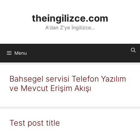
İçeriğe
atla
theingilizce.com
A'dan Z'ye İngilizce…
Menu
Bahsegel servisi Telefon Yazılım
ve Mevcut Erişim Akışı
Test post title