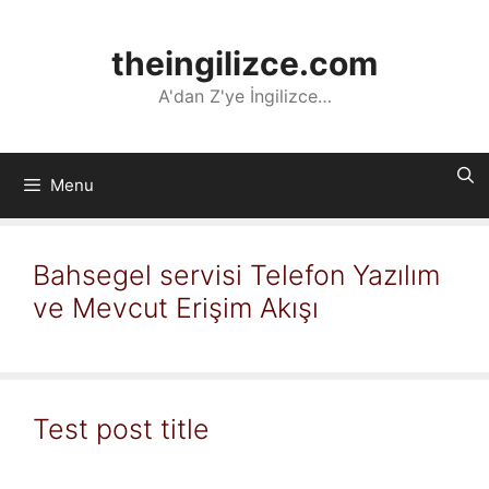
İçeriğe
atla
theingilizce.com
A'dan Z'ye İngilizce…
Menu
Bahsegel servisi Telefon Yazılım
ve Mevcut Erişim Akışı
Test post title