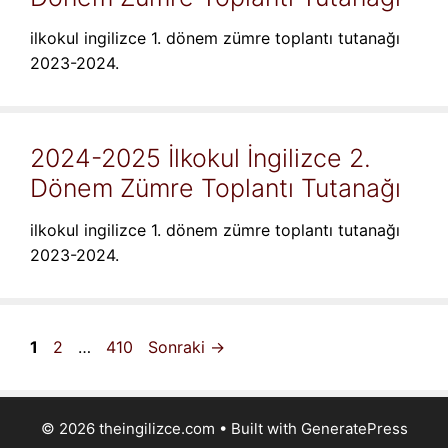
ilkokul ingilizce 1. dönem zümre toplantı tutanağı
2023-2024.
2024-2025 İlkokul İngilizce 2.
Dönem Zümre Toplantı Tutanağı
ilkokul ingilizce 1. dönem zümre toplantı tutanağı
2023-2024.
Sayfa
Sayfa
Sayfa
1
2
…
410
Sonraki
→
© 2026 theingilizce.com
• Built with
GeneratePress