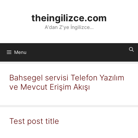
İçeriğe
atla
theingilizce.com
A'dan Z'ye İngilizce…
Menu
Bahsegel servisi Telefon Yazılım
ve Mevcut Erişim Akışı
Test post title