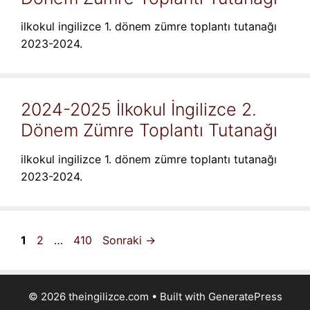
ilkokul ingilizce 1. dönem zümre toplantı tutanağı
2023-2024.
2024-2025 İlkokul İngilizce 2.
Dönem Zümre Toplantı Tutanağı
ilkokul ingilizce 1. dönem zümre toplantı tutanağı
2023-2024.
Sayfa
Sayfa
Sayfa
1
2
…
410
Sonraki
→
© 2026 theingilizce.com
• Built with
GeneratePress