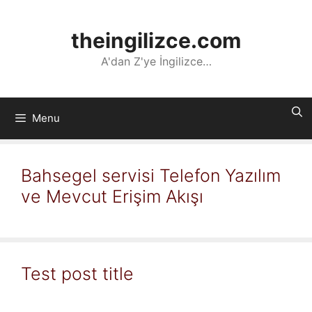
İçeriğe
atla
theingilizce.com
A'dan Z'ye İngilizce…
Menu
Bahsegel servisi Telefon Yazılım
ve Mevcut Erişim Akışı
Test post title