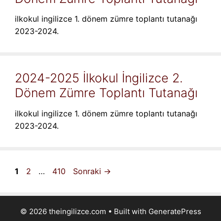
ilkokul ingilizce 1. dönem zümre toplantı tutanağı
2023-2024.
2024-2025 İlkokul İngilizce 2.
Dönem Zümre Toplantı Tutanağı
ilkokul ingilizce 1. dönem zümre toplantı tutanağı
2023-2024.
Sayfa
Sayfa
Sayfa
1
2
…
410
Sonraki
→
© 2026 theingilizce.com
• Built with
GeneratePress