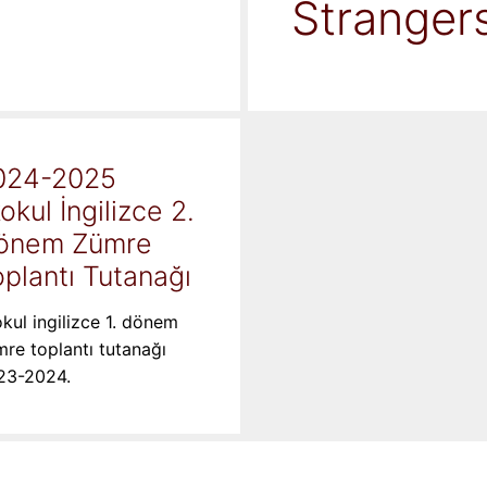
Stranger
024-2025
kokul İngilizce 2.
önem Zümre
plantı Tutanağı
okul ingilizce 1. dönem
re toplantı tutanağı
23-2024.