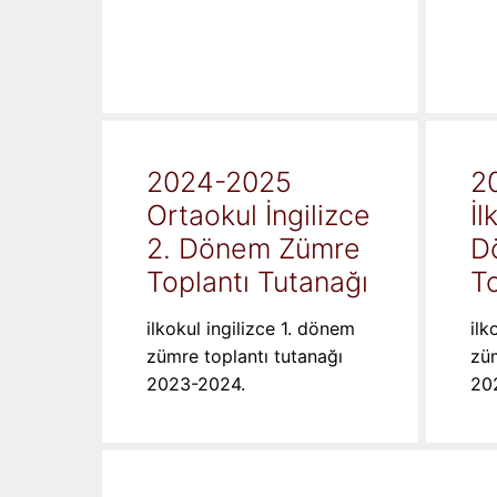
2024-2025
2
Ortaokul İngilizce
İl
2. Dönem Zümre
D
Toplantı Tutanağı
To
ilkokul ingilizce 1. dönem
ilk
zümre toplantı tutanağı
züm
2023-2024.
20