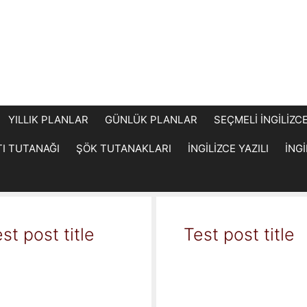
YILLIK PLANLAR
GÜNLÜK PLANLAR
SEÇMELİ İNGİLİZC
TI TUTANAĞI
ŞÖK TUTANAKLARI
İNGİLİZCE YAZILI
İNG
st post title
Test post title