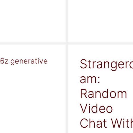
Stranger
16z generative
am:
Random
Video
Chat Wit