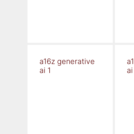
a16z generative
a
ai 1
ai