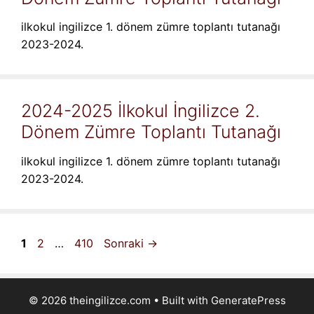
ilkokul ingilizce 1. dönem zümre toplantı tutanağı
2023-2024.
2024-2025 İlkokul İngilizce 2.
Dönem Zümre Toplantı Tutanağı
ilkokul ingilizce 1. dönem zümre toplantı tutanağı
2023-2024.
Sayfa
Sayfa
Sayfa
1
2
…
410
Sonraki
→
© 2026 theingilizce.com
• Built with
GeneratePress