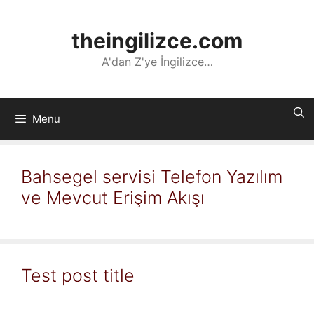
İçeriğe
atla
theingilizce.com
A'dan Z'ye İngilizce…
Menu
Bahsegel servisi Telefon Yazılım
ve Mevcut Erişim Akışı
Test post title