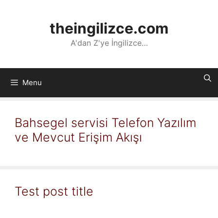
İçeriğe
atla
theingilizce.com
A'dan Z'ye İngilizce…
Menu
Bahsegel servisi Telefon Yazılım
ve Mevcut Erişim Akışı
Test post title