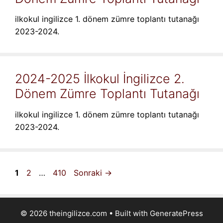
ilkokul ingilizce 1. dönem zümre toplantı tutanağı
2023-2024.
2024-2025 İlkokul İngilizce 2.
Dönem Zümre Toplantı Tutanağı
ilkokul ingilizce 1. dönem zümre toplantı tutanağı
2023-2024.
Sayfa
Sayfa
Sayfa
1
2
…
410
Sonraki
→
© 2026 theingilizce.com
• Built with
GeneratePress