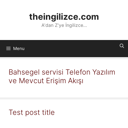
İçeriğe
atla
theingilizce.com
A'dan Z'ye İngilizce…
Menu
Bahsegel servisi Telefon Yazılım
ve Mevcut Erişim Akışı
Test post title