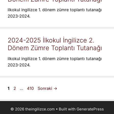
ilkokul ingilizce 1. dönem zümre toplantı tutanağı
2023-2024.
2024-2025 İlkokul İngilizce 2.
Dönem Zümre Toplantı Tutanağı
ilkokul ingilizce 1. dönem zümre toplantı tutanağı
2023-2024.
Sayfa
Sayfa
Sayfa
1
2
…
410
Sonraki
→
© 2026 theingilizce.com
• Built with
GeneratePress