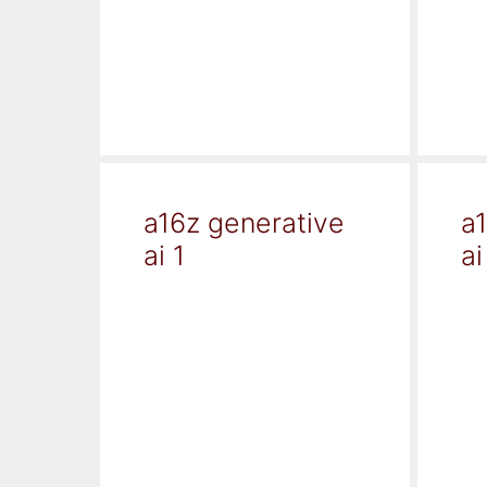
a16z generative
a
ai 1
ai