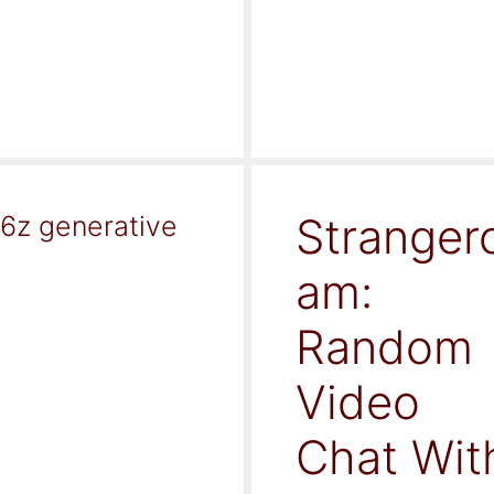
Stranger
16z generative
am:
Random
Video
Chat Wit