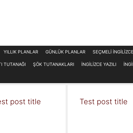
YILLIK PLANLAR
GÜNLÜK PLANLAR
SEÇMELİ İNGİLİZC
TI TUTANAĞI
ŞÖK TUTANAKLARI
İNGİLİZCE YAZILI
İNG
st post title
Test post title