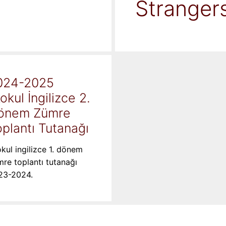
Stranger
024-2025
kokul İngilizce 2.
önem Zümre
plantı Tutanağı
okul ingilizce 1. dönem
re toplantı tutanağı
23-2024.