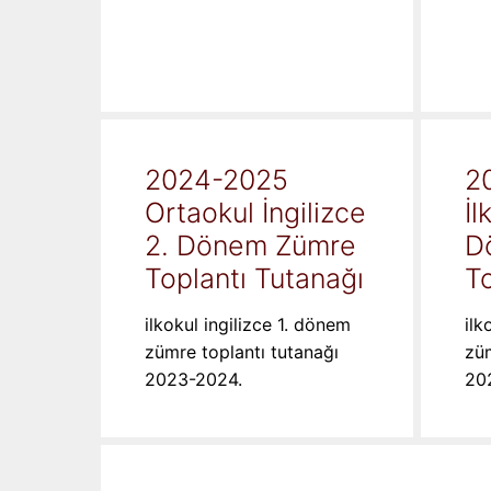
2024-2025
2
Ortaokul İngilizce
İl
2. Dönem Zümre
D
Toplantı Tutanağı
To
ilkokul ingilizce 1. dönem
ilk
zümre toplantı tutanağı
züm
2023-2024.
20