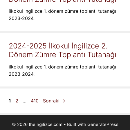
ilkokul ingilizce 1. dönem zümre toplantı tutanağı
2023-2024.
2024-2025 İlkokul İngilizce 2.
Dönem Zümre Toplantı Tutanağı
ilkokul ingilizce 1. dönem zümre toplantı tutanağı
2023-2024.
Sayfa
Sayfa
Sayfa
1
2
…
410
Sonraki
→
© 2026 theingilizce.com
• Built with
GeneratePress