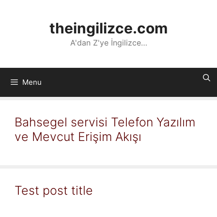
İçeriğe
atla
theingilizce.com
A'dan Z'ye İngilizce…
Menu
Bahsegel servisi Telefon Yazılım
ve Mevcut Erişim Akışı
Test post title