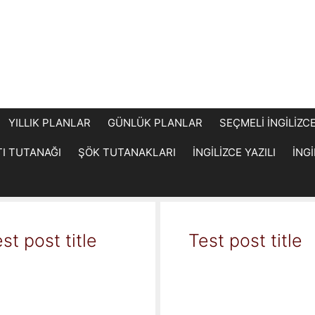
YILLIK PLANLAR
GÜNLÜK PLANLAR
SEÇMELİ İNGİLİZC
TI TUTANAĞI
ŞÖK TUTANAKLARI
İNGİLİZCE YAZILI
İNG
st post title
Test post title