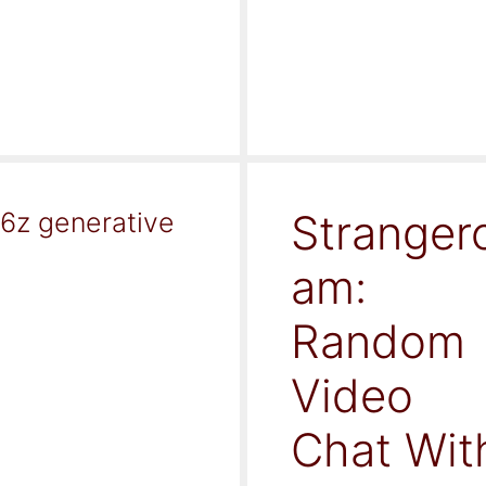
Stranger
16z generative
am:
Random
Video
Chat Wit