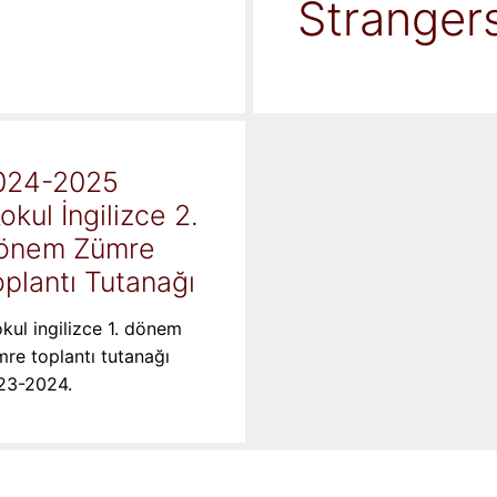
Stranger
024-2025
kokul İngilizce 2.
önem Zümre
plantı Tutanağı
okul ingilizce 1. dönem
re toplantı tutanağı
23-2024.