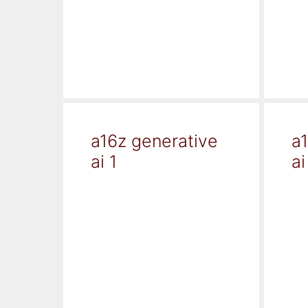
a16z generative
a
ai 1
ai