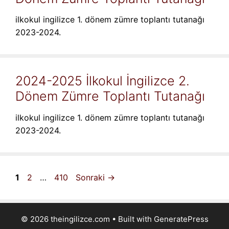
ilkokul ingilizce 1. dönem zümre toplantı tutanağı
2023-2024.
2024-2025 İlkokul İngilizce 2.
Dönem Zümre Toplantı Tutanağı
ilkokul ingilizce 1. dönem zümre toplantı tutanağı
2023-2024.
Sayfa
Sayfa
Sayfa
1
2
…
410
Sonraki
→
© 2026 theingilizce.com
• Built with
GeneratePress