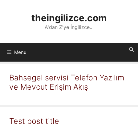
İçeriğe
atla
theingilizce.com
A'dan Z'ye İngilizce…
Menu
Bahsegel servisi Telefon Yazılım
ve Mevcut Erişim Akışı
Test post title