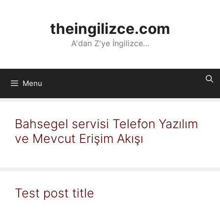
İçeriğe
atla
theingilizce.com
A'dan Z'ye İngilizce…
Menu
Bahsegel servisi Telefon Yazılım
ve Mevcut Erişim Akışı
Test post title