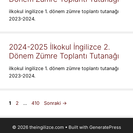
ilkokul ingilizce 1. dönem zümre toplantı tutanağı
2023-2024.
2024-2025 İlkokul İngilizce 2.
Dönem Zümre Toplantı Tutanağı
ilkokul ingilizce 1. dönem zümre toplantı tutanağı
2023-2024.
Sayfa
Sayfa
Sayfa
1
2
…
410
Sonraki
→
© 2026 theingilizce.com
• Built with
GeneratePress